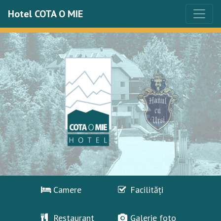
Hotel COTA O MIE
Camere
Facilități
Restaurant
Galerie foto