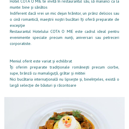
Hotel COTA O MIE te invită în restaurantul său, să mananci ca la
munte: bine și sănătos
Indiferent dacă vrei un mic dejun hrănitor, un prânz delicios sau
o cină romantică, maeștrii noștri bucătari îți oferă preparate de
excepţie
Restaurantul Hotelului COTA O MIE este cadrul ideal pentru
evenimente speciale precum nunți, aniversari sau petreceri
corporatiste.
Meniul oferit este variat și echilibrat
Îți oferim preparate tradiționale românești precum ciorbe,
supe, brânză cu mamaliguță, grătar și mititei
Nici bucătaria internațională nu lipsește și, bineînțeles, există o
largă selecție de băuturi și răcoritoare